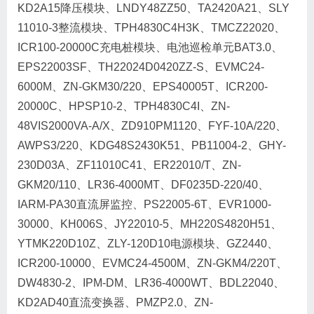
KD2A15降压模块、LNDY48ZZ50、TA2420A21、SLY
11010-3整流模块、TPH4830C4H3K、TMCZ22020、
ICR100-20000C充电桩模块、电池巡检单元BAT3.0、
EPS22003SF、TH22024D0420ZZ-S、EVMC24-
6000M、ZN-GKM30/220、EPS40005T、ICR200-
20000C、HPSP10-2、TPH4830C4I、ZN-
48VIS2000VA-A/X、ZD910PM1120、FYF-10A/220、
AWPS3/220、KDG48S2430K51、PB11004-2、GHY-
230D03A、ZF11010C41、ER22010/T、ZN-
GKM20/110、LR36-4000MT、DF0235D-220/40、
IARM-PA30直流屏监控、PS22005-6T、EVR1000-
30000、KH006S、JY22010-5、MH220S4820H51、
YTMK220D10Z、ZLY-120D10电源模块、GZ2440、
ICR200-10000、EVMC24-4500M、ZN-GKM4/220T、
DW4830-2、IPM-DM、LR36-4000WT、BDL22040、
KD2AD40直流变换器、PMZP2.0、ZN-