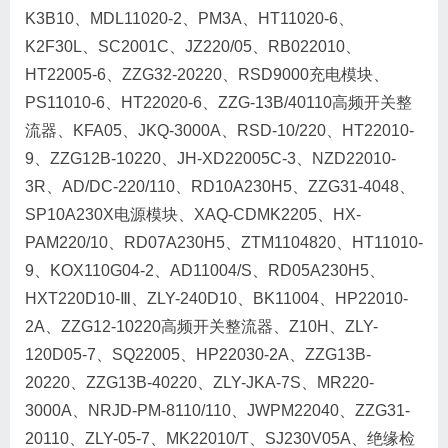
K3B10、MDL11020-2、PM3A、HT11020-6、
K2F30L、SC2001C、JZ220/05、RB022010、
HT22005-6、ZZG32-20220、RSD9000充电模块、
PS11010-6、HT22020-6、ZZG-13B/40110高频开关整
流器、KFA05、JKQ-3000A、RSD-10/220、HT22010-
9、ZZG12B-10220、JH-XD22005C-3、NZD22010-
3R、AD/DC-220/110、RD10A230H5、ZZG31-4048、
SP10A230X电源模块、XAQ-CDMK2205、HX-
PAM220/10、RD07A230H5、ZTM1104820、HT11010-
9、KOX110G04-2、AD11004/S、RD05A230H5、
HXT220D10-Ⅲ、ZLY-240D10、BK11004、HP22010-
2A、ZZG12-10220高频开关整流器、Z10H、ZLY-
120D05-7、SQ22005、HP22030-2A、ZZG13B-
20220、ZZG13B-40220、ZLY-JKA-7S、MR220-
3000A、NRJD-PM-8110/110、JWPM22040、ZZG31-
20110、ZLY-05-7、MK22010/T、SJ230V05A、绝缘检