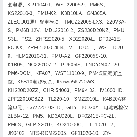
变电源、KR11040T、WST22005-9、PM6S、
KS22010-3、PMU-K2、K3B10LA、GN305A、
ZLEGU01通用配电模块、TMCZ22005-LX3、220V3A-
S、PM6B-12V、MDL22010-2、ZS230D20NZ、PMU-
S3L、PS2、ZHR22020-5、XD22020/L、DF0241E-
FC-KX、ZPF65002C4H4、MT11004-T、WST11020-
9、HLM22010-31、PMU-A2、GF22005S-10、
K1B05、NC22010Z-2、PU605IS、LNDY240ZF20、
PM6-DCM、KFA07、WST11010-9、PM4S直流屏监
控、K6B10电源模块、IPower5K220W3、
KH220D20ZZ、CHR-54003、PM6K-32、IV1000HD、
ZPF22010C8Z2、TL220-10、SM22010L、K4B20A整
流单元、CAV22010S-10、GHY-110D20A、电池巡检仪
ZLBM-12、PM5、KD3AC20L、DF0241E-FC-ZL、
PM6S、GEP-22010、KOX1000C、TL11020-T2、
JK0402、NTS-RCM22005、GF11020-10、ZY-