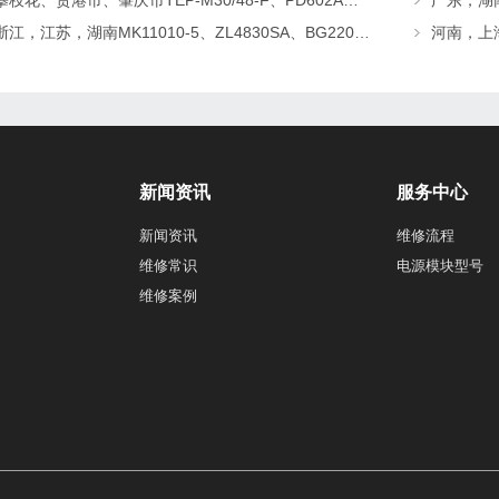
攀枝花、贵港市、肇庆市TEP-M30/48-F、PD602A、HZ48V20A电源模块更换维修
浙江，江苏，湖南MK11010-5、ZL4830SA、BG22003Z-3壁挂模块维修及更换
新闻资讯
服务中心
新闻资讯
维修流程
维修常识
电源模块型号
维修案例