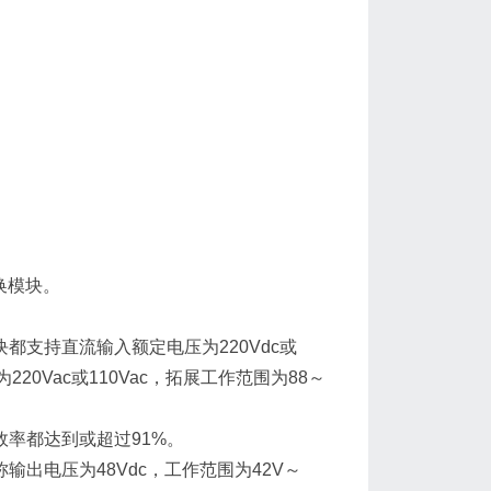
0变换模块。
0变换模块都支持直流输入额定电压为220Vdc或
220Vac或110Vac，拓展工作范围为88～
块的额定效率都达到或超过91%。
模块的标称输出电压为48Vdc，工作范围为42V～