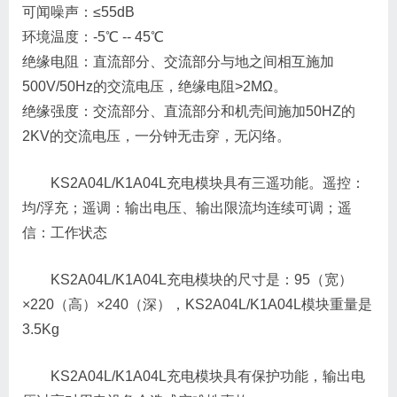
可闻噪声：≤55dB
环境温度：-5℃ -- 45℃
绝缘电阻：直流部分、交流部分与地之间相互施加
500V/50Hz的交流电压，绝缘电阻>2MΩ。
绝缘强度：交流部分、直流部分和机壳间施加50HZ的
2KV的交流电压，一分钟无击穿，无闪络。
KS2A04L/K1A04L充电模块具有三遥功能。遥控：
均/浮充；遥调：输出电压、输出限流均连续可调；遥
信：工作状态
KS2A04L/K1A04L充电模块的尺寸是：95（宽）
×220（高）×240（深），KS2A04L/K1A04L模块重量是
3.5Kg
KS2A04L/K1A04L充电模块具有保护功能，输出电