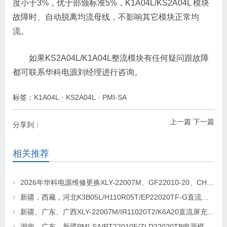
度小于3%，优于部颁标准5%，K1A04L/KS2A04L 模块
故障时、自动脱离均流母线，不影响其它模块正常均
流。
如果KS2A04L/K1A04L整流模块有任何疑问跟故障
都可联系华科电源刘经理进行咨询。
标签：
K1A04L
·
KS2A04L
·
PMI-SA
上一篇
下一篇
分享到：
相关推荐
2026年华科电源维修更换XLY-22007M、GF22010-20、CHR-22020直流屏充电模块
新疆，西藏，河北K3B05L/H110R05T/EP22020TF-G直流屏充电模块维修更换
新疆、广东、广西XLY-22007M/IR11020T2/K6A20直流屏充电模块维修更换
湖南、广东、新疆PMI-SA/RT22010F/ZLD22020TB电源模块维修更换