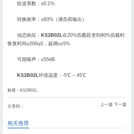
纹波系数：≤0.1%
转换效率：≥93%（满负荷输出）
动态响应：
KS2B02L
在20%负载跃变到80%负载时
恢复时间≤200цS，超调≤±5%
可闻噪声：≤55dB
KS2B02L
环境温度：-5℃ -- 45℃
标签：
KS2B02L
上一篇
下一篇
分享到：
相关推荐