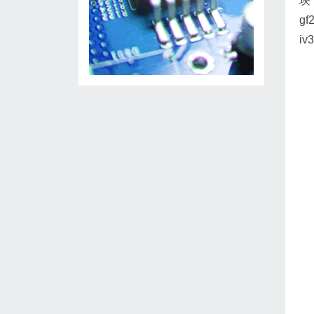
块
g
iv