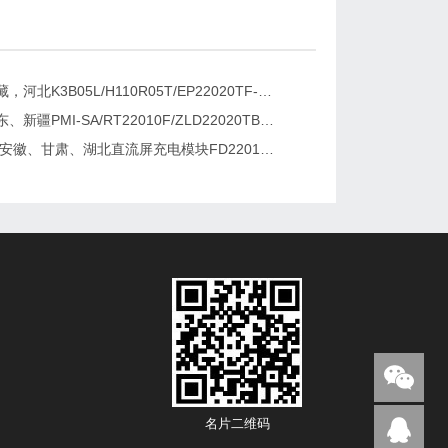
新疆，西藏，河北K3B05L/H110R05T/EP22020TF-G直流屏充电模块维修更换
湖南、广东、新疆PMI-SA/RT22010F/ZLD22020TB电源模块维修更换
2026维修安徽、甘肃、湖北直流屏充电模块FD22010-6/K3B20L/GF22010-10
名片二维码