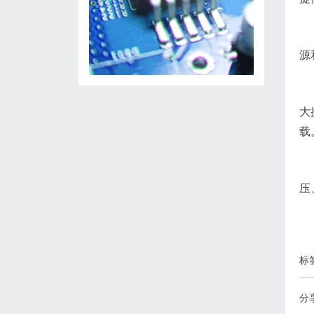
源
大
载
压
标
分