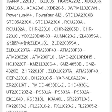
JIAN-MD22010，TB11005，HG05A220Z，XDB10-6，
XDA10-6，XDA20-6，XDB20-6，JWPM11020WN，
Power'sun-M4，Power'sun-M2，STD10A230XB，
STD05A230X，STD10A230X，RCU203A，
RCU102A，CHR-22010，CHR-22005D，CHR-
22010，YDX220D48-30，AUM4820-2，ZL4805SA，
交流配电模块ZLEAU01，ZLD22005SA，
ZLD11020TA，ATM230F40，ATM230F30，
ATM230Z20，ATM230F10，JAYC-22010RDH5，
HG10220T，KMZ11020S-4，GMZ-4850E，GMZ-
4820E，ZHR22010F，ZLD11020TA，ATM230F40，
GEP-22010，DH22010-5，YXP-M10A220V，
ZR22010/T，IPM DD-4830D1-2，GHD4830-1，
UT220D20Z-2，PS601A，PS603A，PS602A，
EK11040，KS3B10L，K3A40L，SR220T10-3，
FX22030-2，FL22010-2，FX11020-2，FL22005-2，