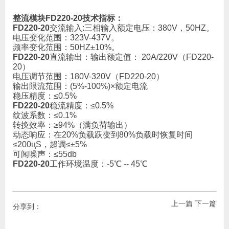
整流模块FD220-20技术指标：
FD220-20
交流输入:三相输入额定电压：380V，50HZ。
电压变化范围：323V-437V。
频率变化范围：50HZ±10%。
FD220-20
直流输出：输出额定值： 20A/220V（FD220-
20）
电压调节范围：180V-320V（FD220-20）
输出限流范围：(5%-100%)×额定电流
稳压精度：≤0.5%
FD220-20
稳流精度：≤0.5%
纹波系数：≤0.1%
转换效率：≥94%（满负荷输出）
动态响应：在20%负载跃变到80%负载时恢复时间
≤200цS，超调≤±5%
可闻噪声：≤55db
FD220-20
工作环境温度：-5℃ -- 45℃
上一篇
下一篇
分享到：