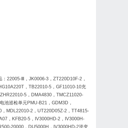
5-Ⅲ，JK0006-3，ZT220D10F-2，
HG10A220T，TB22010-5，GF11010-10充
HR22010-5，DMA4830，TMCZ11020-
2，电池巡检单元PMU-B21，GDM3D，
0，MDL22010-2，UT220D05Z-2，TT4815-
A07，KFB20-5，IV3000HD-2，IV3000H-
R500-20000，DU5000H，IV3000HD-2逆变