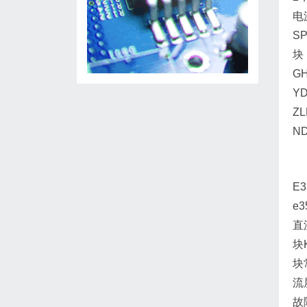
电
S
块
GH
Y
ZL
ND
E
e
直
块
块
流
故