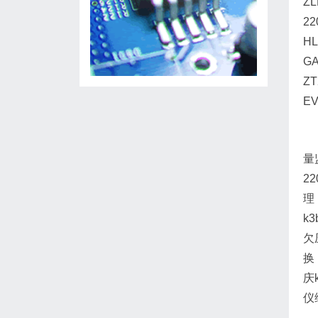
Z
2
H
G
ZT
E
量
2
理
k
欠
换
庆
仪