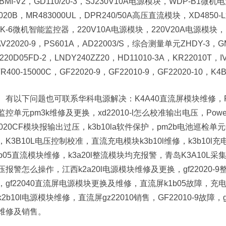
LBMI-V2，GD110/20-3，SJ230V10A电源模块，WDP-B1
2020B，MR483000UL，DPR240/50A高压直流模块，XD4850
LK-6微机智能监控器，220V10A电源模块，220V20A电源模块，HC11
AV22020-9，PS601A，AD22003/S，综合测量单元ZHDY-3，GML
220D05FD-2，LNDY240ZZ20，HD11010-3A，KR22010T，
VR400-15000C，GF22020-9，GF22010-9，GF22020-1
有以下问题也可联系华科电源解决：K4A40直流屏模块维修，Po
监控单元pm3k维修及更换，xd22010-l怎么校准输出电压，Powe
2020CF模块报输出过压，k3b10la软件保护，pm2b电池巡检单元
，K3B10L电压控制校准，直流充电模块k3b10l维修，k3b10l
3b05直流模块维修，k3a20l整流模块均充报警，青岛K3A10L采集
压报警怎么操作，江西k2a20l电源模块维修及更换，gf22020-
，gf22040直流屏电源模块更换及维修，直流屏k1b05故障，充电
k2b10l电源模块维修，直流屏gz22010销售，GF22010-9故障
维修及销售。