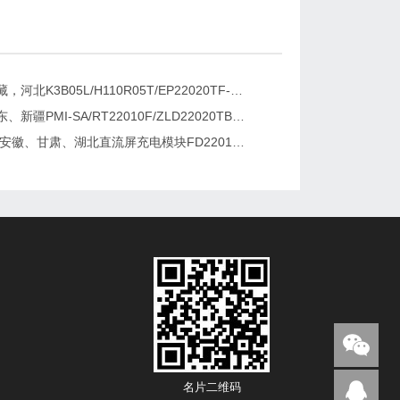
新疆，西藏，河北K3B05L/H110R05T/EP22020TF-G直流屏充电模块维修更换
湖南、广东、新疆PMI-SA/RT22010F/ZLD22020TB电源模块维修更换
2026维修安徽、甘肃、湖北直流屏充电模块FD22010-6/K3B20L/GF22010-10
名片二维码