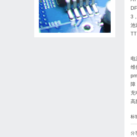
DF
3
池巡
TT
电
维
p
障
充
高
标
分