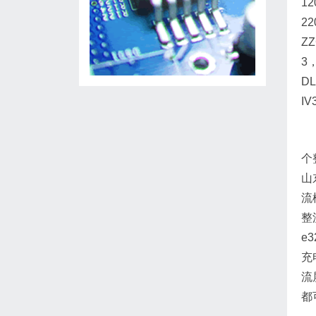
12
22
ZZ
3，
DL
IV
个
山
流
整
e
充
流
都