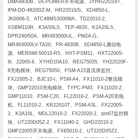
DMA4830B、DCPOWER开关电源、JYHR22010/T、
IPM-DD-4820DZ-M、HR22010/S、XD4850-L、
JK0006-3、ATC48MS3000IIIA、TD22010-2、
XSBM110R、K3A50LS、TEP-4820、K2A20LS、
DPR240/50A、MR483000UL、PM2A-G、
MR483000LV-TA20、PR-4830B、XD4850-L通信电
源、MER048-50010-R5、HXT-PSM11、HXT22005-
III、22005-II、XYHD10A10、REG75035、YH22020F-
8充电模块、REG75050、PSM-A15直流屏监控、
FX22005-2、BJC10-I、PSM-A4、FX11010-2整流模
块、GMP22010充电模块、TYPC-PM3、FX11020-2、
GMP11010、PSM-C20、FL22010-2、PSM-A20充电
机、FL11010-2、KR22010T、PSM-A3L、FX22005-
2、K3A10L、MDL22010-2、FX22020-2、pm07监控模
块、UT220D05Z-2、FX11040-2、GHD22010-2、
GMP22005开关电源、FX65010-2、UT220D05Z2、