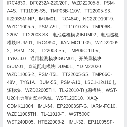
IRC4830、DF0232A-220/20F、WZD22005-5、PSM-
A4S、TT11005-S5、TMP06B-110V、TT22005-S3、
II220S5M-NP、IMUM01、IRC4840、NC220D10F-9、
WZD11005-5、PSM-A5L、TT11010-S5、TMP06B-
220V、TT22003-S3、电池巡检模块IBUM02、电池巡检
模块IBUM01、IRC4850、JIAN-MC11005、WZD22005-
2、PSM-T4S、TT22003-S5、TMP06C-110V、
TYKC3.0、通用检测模块IGUM01、开关量模块
ISUM01、直流配电模块IDUM01、YD-M22020、
WZD11005-2、PSM-T5L、TT22005-S5、TMP06C-
48V、TYG1A、BUM-55、PSM-A10、LSC1-12/110电
源模块、WZD22005TH、TL-22010-T电源模块、WST-
U20电力智能监控系统、WST120D10、XAQ-
CDMK11004、IMU-64、EP22003SF-G、IARM-FC10、
WZD11005TH、TL-11010-T、WST500C、
WST240D05、HTE22003-2、IMU-32、EP11005SF-