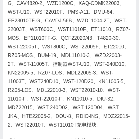
G、CAV4820-2、WZD1200C、XAQ-CDMK22003、
WST-U10、WST22010F、PMS-A11、DMU-64、
EP23010TF-G、CAVDJ-56B、WZD11004-2T、WST-
22003T、WST600C、WST11010F、ET11010、RZ07-
MOS、EP11010TF-G、QCF22020/43、T4820-30、
WST-22005T、WST800C、WST22005F、ET22010、
RZ05-MOS、BUM-19、MDL11010-3、WZD22003-
2T、WST-11005T、控制器WST-U10、WST-240D10、
KN22005-5、RZ07-LOS、MDL22005-3、WST-
11003T、WST240D10、WST-120D20、KN11005-5、
RZ05-LOS、MDL22010-3、WST22010-10、WST-
11010-F、WST-22010-F、KN11010-5、DIU-32、
MDZ22015、WST-240D02、WST-120D04、WST-
JKA、HTE22005-2、DOU-8、RDIO-INS、MDZ22015-
2、WST22010T、WST11010T充电模块。