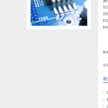
频
SJ
22
H1
K
标
分
相