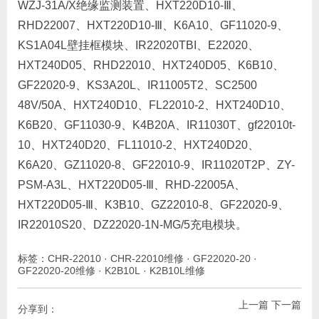
WZJ-31A/X绝缘监测装置、HXT220D10-Ⅲ、
RHD22007、HXT220D10-Ⅲ、K6A10、GF11020-9、
KS1A04L壁挂框模块、IR22020TBI、E22020、
HXT240D05、RHD22010、HXT240D05、K6B10、
GF22020-9、KS3A20L、IR11005T2、SC2500
48V/50A、HXT240D10、FL22010-2、HXT240D10、
K6B20、GF11030-9、K4B20A、IR11030T、gf22010t-
10、HXT240D20、FL11010-2、HXT240D20、
K6A20、GZ11020-8、GF22010-9、IR11020T2P、ZY-
PSM-A3L、HXT220D05-Ⅲ、RHD-22005A、
HXT220D05-Ⅲ、K3B10、GZ22010-8、GF22020-9、
IR22010S20、DZ22020-1N-MG/5充电模块。
标签：
CHR-22010
·
CHR-22010维修
·
GF22020-20
·
GF22020-20维修
·
K2B10L
·
K2B10L维修
上一篇
下一篇
分享到：