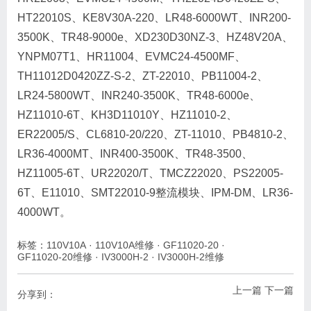
HT22010S、KE8V30A-220、LR48-6000WT、INR200-
3500K、TR48-9000e、XD230D30NZ-3、HZ48V20A、
YNPM07T1、HR11004、EVMC24-4500MF、
TH11012D0420ZZ-S-2、ZT-22010、PB11004-2、
LR24-5800WT、INR240-3500K、TR48-6000e、
HZ11010-6T、KH3D11010Y、HZ11010-2、
ER22005/S、CL6810-20/220、ZT-11010、PB4810-2、
LR36-4000MT、INR400-3500K、TR48-3500、
HZ11005-6T、UR22020/T、TMCZ22020、PS22005-
6T、E11010、SMT22010-9整流模块、IPM-DM、LR36-
4000WT。
标签：
110V10A
·
110V10A维修
·
GF11020-20
·
GF11020-20维修
·
IV3000H-2
·
IV3000H-2维修
上一篇
下一篇
分享到：