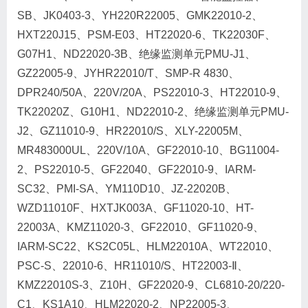
SB、JK0403-3、YH220R22005、GMK22010-2、
HXT220J15、PSM-E03、HT22020-6、TK22030F、
G07H1、ND22020-3B、绝缘监测单元PMU-J1、
GZ22005-9、JYHR22010/T、SMP-R 4830、
DPR240/50A、220V/20A、PS22010-3、HT22010-9、
TK22020Z、G10H1、ND22010-2、绝缘监测单元PMU-
J2、GZ11010-9、HR22010/S、XLY-22005M、
MR483000UL、220V/10A、GF22010-10、BG11004-
2、PS22010-5、GF22040、GF22010-9、IARM-
SC32、PMI-SA、YM110D10、JZ-22020B、
WZD11010F、HXTJK003A、GF11020-10、HT-
22003A、KMZ11020-3、GF22010、GF11020-9、
IARM-SC22、KS2C05L、HLM22010A、WT22010、
PSC-S、22010-6、HR11010/S、HT22003-Ⅱ、
KMZ22010S-3、Z10H、GF22020-9、CL6810-20/220-
C1、KS1A10、HLM22020-2、NP22005-3、