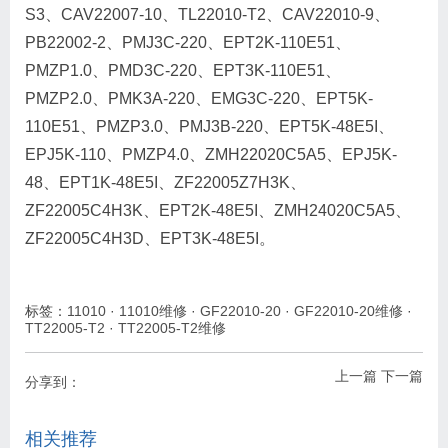
S3、CAV22007-10、TL22010-T2、CAV22010-9、
PB22002-2、PMJ3C-220、EPT2K-110E51、
PMZP1.0、PMD3C-220、EPT3K-110E51、
PMZP2.0、PMK3A-220、EMG3C-220、EPT5K-
110E51、PMZP3.0、PMJ3B-220、EPT5K-48E5I、
EPJ5K-110、PMZP4.0、ZMH22020C5A5、EPJ5K-
48、EPT1K-48E5I、ZF22005Z7H3K、
ZF22005C4H3K、EPT2K-48E5I、ZMH24020C5A5、
ZF22005C4H3D、EPT3K-48E5I。
标签：
11010
·
11010维修
·
GF22010-20
·
GF22010-20维修
·
TT22005-T2
·
TT22005-T2维修
上一篇
下一篇
分享到：
相关推荐