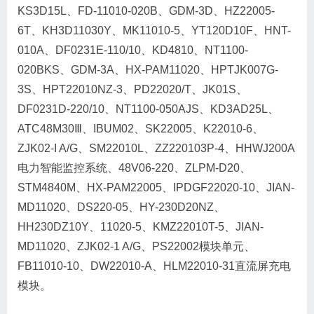
KS3D15L、FD-11010-020B、GDM-3D、HZ22005-
6T、KH3D11030Y、MK11010-5、YT120D10F、HNT-
010A、DF0231E-110/10、KD4810、NT1100-
020BKS、GDM-3A、HX-PAM11020、HPTJK007G-
3S、HPT22010NZ-3、PD22020/T、JK01S、
DF0231D-220/10、NT1100-050AJS、KD3AD25L、
ATC48M30Ⅲ、IBUM02、SK22005、K22010-6、
ZJK02-I A/G、SM22010L、ZZ220103P-4、HHWJ200A
电力智能监控系统、48V06-220、ZLPM-D20、
STM4840M、HX-PAM22005、IPDGF22020-10、JIAN-
MD11020、DS220-05、HY-230D20NZ、
HH230DZ10Y、11020-5、KMZ22010T-5、JIAN-
MD11020、ZJK02-1 A/G、PS22002模块单元、
FB11010-10、DW22010-A、HLM22010-31直流屏充电
模块。