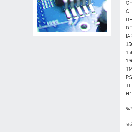
GH
CH
DF
DF
IA
15
15
15
TM
PS
TE
H
标
分