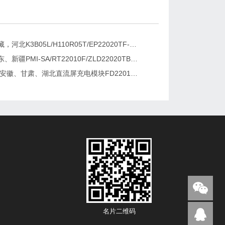
新疆，西藏，河北K3B05L/H110R05T/EP22020TF-G直流屏充电模块维修更换
湖南、广东、新疆PMI-SA/RT22010F/ZLD22020TB电源模块维修更换
2026维修安徽、甘肃、湖北直流屏充电模块FD22010-6/K3B20L/GF22010-10
名片二维码