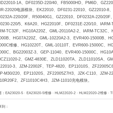
D22010-1A、DF0235D-220/40、FB5000HD、PM6D、GZ220
R-22020电源模块、EK22010、DF0231-22010、GZ22010-8
0232A-220/20F、R50040G1、GZ22010、DF0232A-220/2
0230-220/5、K6A20、HG22010F、DF0231E-220/10、IARM
RM-TC32F、HG10A220Z、GML-20110A2-2、IARM-TC32C、
000B、HG07A220Z、GML-10220A2-3、EVR400-15000B、H
000C维修、HG10220T、GML-10110T、EVR600-15000C、HG1
000C、BG22003Z-3、GEP-11040、EVR400-15000C、HG10
CZ11020-2、GMZ-4830E、ZLD11020TA、ZLD11010SA、GM
22010-3、JZM-22002F、TEP-4820、EP11010S、ZF22005C
P-M30/220、EP11020S、ZF22005Z7H3、JZK-C110、JZM-2
110R20F2、ZF11010C4H3、JZM-11010充电模块。
签：
EA23020-5
·
EA23020-5维修
·
HLM22020-2
·
HLM22020-2维修
·
T
享到：