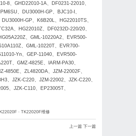
10-8、GHD22010-1A、DF0231-22010、
、PM6SU、DU3000H-GP、BJC10-I、
0F、DU3000H-GP、K6B20L、HG22010TS、
-TC32A、HG22010Z、DF0232D-220/20、
HG05A220Z、GML-10220A2、EVR500-
G10A110Z、GML-10220T、EVR700-
1010-Yn、GEP-11040、EVR500-
A220T、GMZ-4825E、IARM-PA30、
Z-4850E、ZL4820DA、JZM-22002F、
8H3、JZK-C220、JZM-22002、JZK-C220、
2005、JZK-C110、EP23005T、
K22020F
·
TK22020F维修
上一篇
下一篇