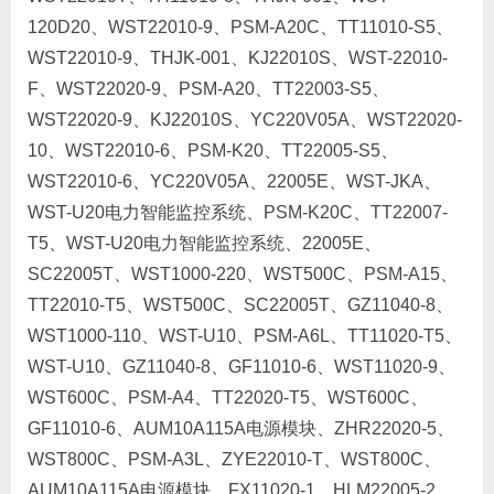
120D20、WST22010-9、PSM-A20C、TT11010-S5、
WST22010-9、THJK-001、KJ22010S、WST-22010-
F、WST22020-9、PSM-A20、TT22003-S5、
WST22020-9、KJ22010S、YC220V05A、WST22020-
10、WST22010-6、PSM-K20、TT22005-S5、
WST22010-6、YC220V05A、22005E、WST-JKA、
WST-U20电力智能监控系统、PSM-K20C、TT22007-
T5、WST-U20电力智能监控系统、22005E、
SC22005T、WST1000-220、WST500C、PSM-A15、
TT22010-T5、WST500C、SC22005T、GZ11040-8、
WST1000-110、WST-U10、PSM-A6L、TT11020-T5、
WST-U10、GZ11040-8、GF11010-6、WST11020-9、
WST600C、PSM-A4、TT22020-T5、WST600C、
GF11010-6、AUM10A115A电源模块、ZHR22020-5、
WST800C、PSM-A3L、ZYE22010-T、WST800C、
AUM10A115A电源模块、FX11020-1、HLM22005-2、