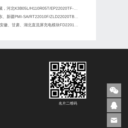
新疆，西藏，河北K3B05L/H110R05T/EP22020TF-G直流屏充电模块维修更换
湖南、广东、新疆PMI-SA/RT22010F/ZLD22020TB电源模块维修更换
2026维修安徽、甘肃、湖北直流屏充电模块FD22010-6/K3B20L/GF22010-10
名片二维码