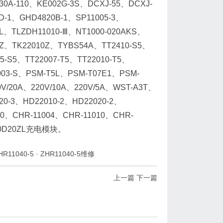
110、KE002G-3S、DCXJ-55、DCXJ-
D-1、GHD4820B-1、SP11005-3、
-L、TLZDH11010-Ⅲ、NT1000-020AKS、
0Z、TK22010Z、TYBS54A、TT2410-S5、
05-S5、TT22007-T5、TT22010-T5、
2003-S、PSM-T5L、PSM-T07E1、PSM-
0V/20A、220V/10A、220V/5A、WST-A3T、
20-3、HD22010-2、HD22020-2、
20、CHR-11004、CHR-11010、CHR-
120D20ZL充电模块。
HR11040-5
·
ZHR11040-5维修
上一篇
下一篇