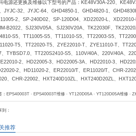
科电源还更换及维修以下型号的产品：KE48V30A-220、KE48V30A-
、JYJC-32、JYJC-64、GHD4850-1、GHD4820-1、GHD4830
11005-2、SP-240D02、SP-120D04、XD22020-L、XD22010
M-B2022、SJ230V05A、SJ230V20A、TK22030F、TK2202
4810-S5、TT11005-S5、TT11010-S5、TT22003-S5、TT220
11020-T5、TT22020-T5、ZYE22010-T、ZYE11010-T、TT2
7、TYBSD7.0、TT220S2410-S5、110V/40A、220V/40A、22
E22010-2、HD22005-3、HD22005-3A、HD22010-3、HD220
22020-2、HD11020-2、ER22010/T、ER11020/T、CHR-220
1020、CHR-22002、HXT240D10ZL、HXT240D20ZL、HXT
签：
EPS40003T
·
EPS40003T维修
·
YT120D05A
·
YT120D05A维修
·
Z
享到：
关推荐