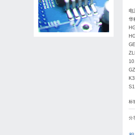
电
华
HG
HG
GE
Z
10
GZ
K
S
标
分