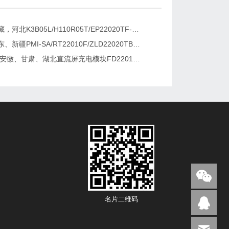
新疆，西藏，河北K3B05L/H110R05T/EP22020TF-G直流屏充电模块维修更换
湖南、广东、新疆PMI-SA/RT22010F/ZLD22020TB电源模块维修更换
2026维修安徽、甘肃、湖北直流屏充电模块FD22010-6/K3B20L/GF22010-10
名片二维码