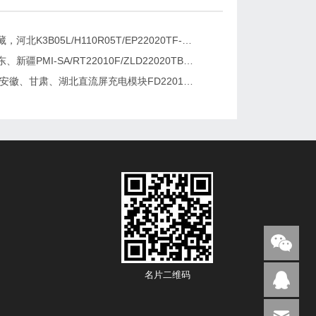
新疆，西藏，河北K3B05L/H110R05T/EP22020TF-G直流屏充电模块维修更换
湖南、广东、新疆PMI-SA/RT22010F/ZLD22020TB电源模块维修更换
2026维修安徽、甘肃、湖北直流屏充电模块FD22010-6/K3B20L/GF22010-10
名片二维码