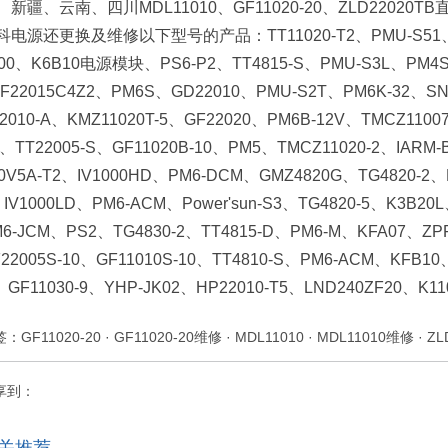
新疆、云南、四川MDL11010、GF11020-20、ZLD220
科电源还更换及维修以下型号的产品：TT11020-T2、PMU-S51、KR2
000、K6B10电源模块、PS6-P2、TT4815-S、PMU-S3L、PM4
F22015C4Z2、PM6S、GD22010、PMU-S2T、PM6K-32、SN
2010-A、KMZ11020T-5、GF22020、PM6B-12V、TMCZ1100
、TT22005-S、GF11020B-10、PM5、TMCZ11020-2、IARM-
0V5A-T2、IV1000HD、PM6-DCM、GMZ4820G、TG4820-2、K
IV1000LD、PM6-ACM、Power'sun-S3、TG4820-5、K3B2
6-JCM、PS2、TG4830-2、TT4815-D、PM6-M、KFA07、ZP
22005S-10、GF11010S-10、TT4810-S、PM6-ACM、KFB10
GF11030-9、YHP-JK02、HP22010-T5、LND240ZF20、K
签：
GF11020-20
·
GF11020-20维修
·
MDL11010
·
MDL11010维修
·
ZL
享到：