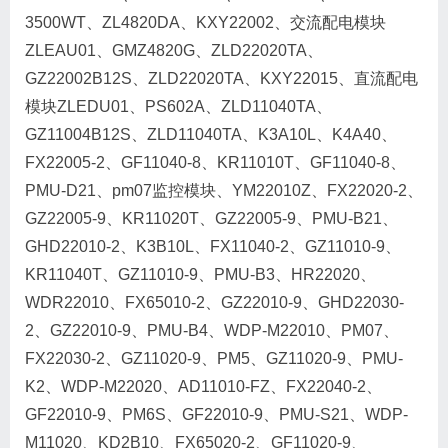
3500WT、ZL4820DA、KXY22002、交流配电模块
ZLEAU01、GMZ4820G、ZLD22020TA、
GZ22002B12S、ZLD22020TA、KXY22015、直流配电
模块ZLEDU01、PS602A、ZLD11040TA、
GZ11004B12S、ZLD11040TA、K3A10L、K4A40、
FX22005-2、GF11040-8、KR11010T、GF11040-8、
PMU-D21、pm07监控模块、YM22010Z、FX22020-2、
GZ22005-9、KR11020T、GZ22005-9、PMU-B21、
GHD22010-2、K3B10L、FX11040-2、GZ11010-9、
KR11040T、GZ11010-9、PMU-B3、HR22020、
WDR22010、FX65010-2、GZ22010-9、GHD22030-
2、GZ22010-9、PMU-B4、WDP-M22010、PM07、
FX22030-2、GZ11020-9、PM5、GZ11020-9、PMU-
K2、WDP-M22020、AD11010-FZ、FX22040-2、
GF22010-9、PM6S、GF22010-9、PMU-S21、WDP-
M11020、KD2B10、FX65020-2、GF11020-9、