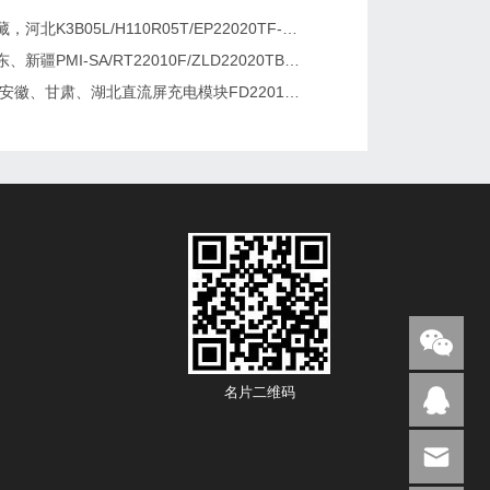
新疆，西藏，河北K3B05L/H110R05T/EP22020TF-G直流屏充电模块维修更换
湖南、广东、新疆PMI-SA/RT22010F/ZLD22020TB电源模块维修更换
2026维修安徽、甘肃、湖北直流屏充电模块FD22010-6/K3B20L/GF22010-10
名片二维码