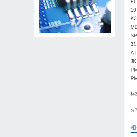
FL
1
K
MD
SP
31
AT
JK
P
P
标
分
相