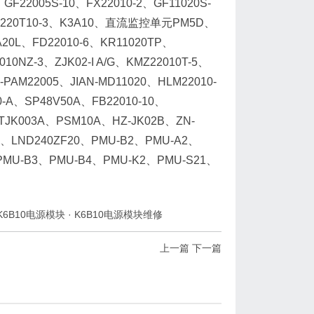
GF22005S-10、FX22010-2、GF11020S-
、SR220T10-3、K3A10、直流监控单元PM5D、
L、FD22010-6、KR11020TP、
10NZ-3、ZJK02-I A/G、KMZ22010T-5、
PAM22005、JIAN-MD11020、HLM22010-
0-A、SP48V50A、FB22010-10、
TJK003A、PSM10A、HZ-JK02B、ZN-
-G、LND240ZF20、PMU-B2、PMU-A2、
PMU-B3、PMU-B4、PMU-K2、PMU-S21、
K6B10电源模块
·
K6B10电源模块维修
上一篇
下一篇