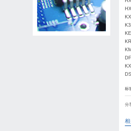
H
HX
KX
K
KE
KR
KM
DF
KX
D
标
分
相