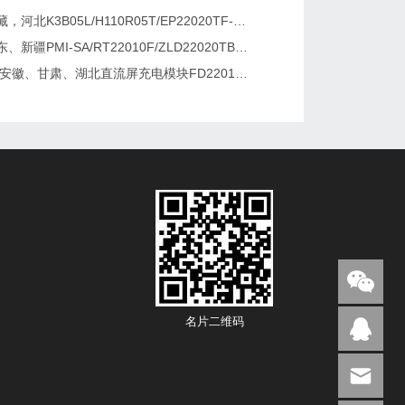
新疆，西藏，河北K3B05L/H110R05T/EP22020TF-G直流屏充电模块维修更换
湖南、广东、新疆PMI-SA/RT22010F/ZLD22020TB电源模块维修更换
2026维修安徽、甘肃、湖北直流屏充电模块FD22010-6/K3B20L/GF22010-10
名片二维码