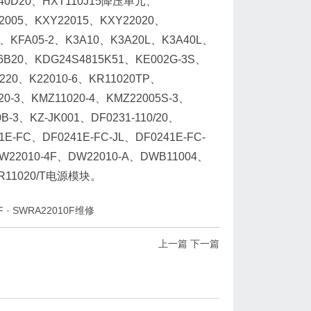
240D20、HXT110J15降压单元、
2005、KXY22015、KXY22020、
5、KFA05-2、K3A10、K3A20L、K3A40L、
B20、KDG24S4815K51、KE002G-3S、
-220、K22010-6、KR11020TP、
20-3、KMZ11020-4、KMZ22005S-3、
B-3、KZ-JK001、DF0231-110/20、
41E-FC、DF0241E-FC-JL、DF0241E-FC-
DW22010-4F、DW22010-A、DWB11004、
ER11020/T电源模块。
F
·
SWRA22010F维修
上一篇
下一篇