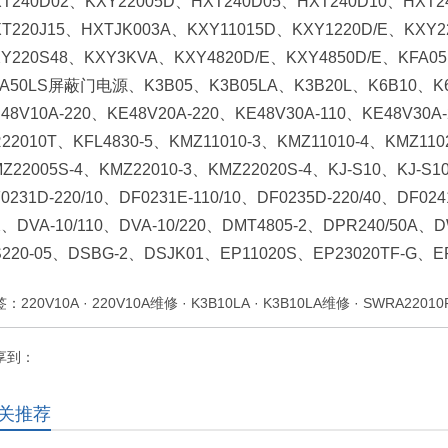
XT240D02、KXY22005D、HXT240D05、HXT240D10、HXT
T220J15、HXTJK003A、KXY11015D、KXY1220D/E、KXY2
Y220S48、KXY3KVA、KXY4820D/E、KXY4850D/E、KFA0
3A50LS屏蔽门电源、K3B05、K3B05LA、K3B20L、K6B10、K6
48V10A-220、KE48V20A-220、KE48V30A-110、KE48V30A
22010T、KFL4830-5、KMZ11010-3、KMZ11010-4、KMZ110
Z22005S-4、KMZ22010-3、KMZ22020S-4、KJ-S10、KJ-S10
0231D-220/10、DF0231E-110/10、DF0235D-220/40、DF02
、DVA-10/110、DVA-10/220、DMT4805-2、DPR240/50A、
S220-05、DSBG-2、DSJK01、EP11020S、EP23020TF-G、
签：
220V10A
·
220V10A维修
·
K3B10LA
·
K3B10LA维修
·
SWRA22010
享到：
关推荐