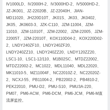
IV1000LD、IV2000H-2、IV3000HD-2、IV5000HD-2、
JZ-JK001、JZ-22020B、JZ-22040H、JIAN-
MD11020、JH220D10T、JK01S、JK03、JK0402、
JK05、JK0603-3、JZK-C110、JZM-11004、JZM-
11010、JZM-11010T、JZM-22002、JZM-22005、JZM-
22005T、JZM-22010T、KOX110D04-2、KOX220D02-
2、LNDY240ZF10、LNDY240ZF20、
LNDY240ZZ10、LNDY240ZZ20、LNDY120ZZ20、
LSC1-10、LSC1-12/110、M1B02SC、MTDZ22002、
MTDZ22002-2、MC1022、MDL11040、MDL22020、
MK11010-5、MZ11004F、NC22010Z-2、NC22020Z-
2、NCXJ-55、PB11004-2、PB22002-2、PB4810-2、
PEK22010、PMU-D2、PMU-S10、PMU3A-220、
PM07、PM6-ACM、PM6-DCM、PM6-JCM、PM6-M直
流屏监控。