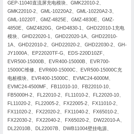
GEP-11040直流屏充电模块、GMK22010-2、
GMK22010-2、GML-10220A2、GML-10220A2-3、
GML-10220T、GMZ-4825E、GMZ-4830E、GMZ-
4850E、GMZ4820G、GHD4830-1、GHD22010-1充电
模块、GHD22020-1、GHD22020-1A、GHD22010-
1A、GHD22010-2、GHD22020-2、GHD22030-2、GH-
JY1000A、EP22020TF-G、EDS-220D10ZF、
EVR500-15000B、EVR400-15000B、EVR700-
15000C维修、EVR600-15000C、EVR500-15000C充
电桩模块、EVR400-15000C、EVMC24-6000M、
EVMC24-4500MF、FB11010-10、FB22010-10、
FB5000H-2、FL22010-2、FL11010-2、FL22020-10、
FL11020-2、FL22005-2、FX22005-2、FX11010-2、
FX11020-2、FX22020-2、FX11040-2、FX65010-2、
FX22030-2、FX22040-2、FX65020-2、DW22010-A、
DL22010B、DL22007B、DWB11004壁挂电源、