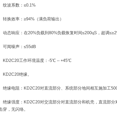
纹波系数：≤0.1%
转换效率：≥94%（满负荷输出）
动态响应：在20%负载到80%负载恢复时间≤200цS，超调≤±2
可闻噪声：≤55dB
KD2C20工作环境温度：-5℃ -- +45℃
KD2C20绝缘。
绝缘电阻：KD2C20对直流部分、系统部分地间相互施加工500
绝缘强度：KD2C20对交流部分对直流部分和机壳，直流部分对
击穿，无闪络。