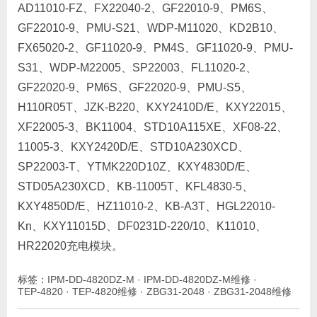
AD11010-FZ、FX22040-2、GF22010-9、PM6S、
GF22010-9、PMU-S21、WDP-M11020、KD2B10、
FX65020-2、GF11020-9、PM4S、GF11020-9、PMU-
S31、WDP-M22005、SP22003、FL11020-2、
GF22020-9、PM6S、GF22020-9、PMU-S5、
H110R05T、JZK-B220、KXY2410D/E、KXY22015、
XF22005-3、BK11004、STD10A115XE、XF08-22、
11005-3、KXY2420D/E、STD10A230XCD、
SP22003-T、YTMK220D10Z、KXY4830D/E、
STD05A230XCD、KB-11005T、KFL4830-5、
KXY4850D/E、HZ11010-2、KB-A3T、HGL22010-
Kn、KXY11015D、DF0231D-220/10、K11010、
HR22020充电模块。
标签：
IPM-DD-4820DZ-M
·
IPM-DD-4820DZ-M维修
·
TEP-4820
·
TEP-4820维修
·
ZBG31-2048
·
ZBG31-2048维修