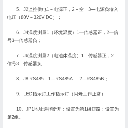
5、J2监控供电1－电源正，2－空，3—电源负输入
电压（80V－320V DC）；
6、J4温度测量1（环境温度）1—传感器正，2—信
号3—传感器负；
7、J6温度测量2（电池体温度）1—传感器正，2—
信号3—传感器负；
8、J8 RS485，1—RS485A ， 2—RS485B；
9、LED指示灯工作指示灯（闪烁工作正常）；
10、JP1地址选择断开：设置为第1组短路：设置为
第2组。