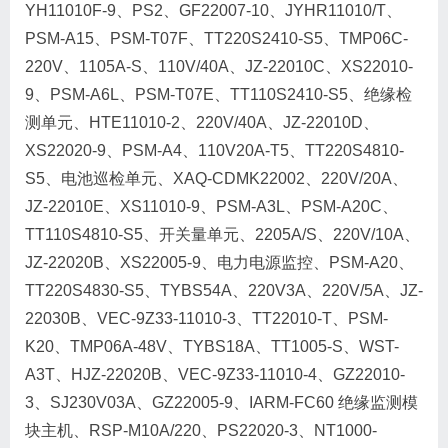
YH11010F-9、PS2、GF22007-10、JYHR11010/T、
PSM-A15、PSM-T07F、TT220S2410-S5、TMP06C-
220V、1105A-S、110V/40A、JZ-22010C、XS22010-
9、PSM-A6L、PSM-T07E、TT110S2410-S5、绝缘检
测单元、HTE11010-2、220V/40A、JZ-22010D、
XS22020-9、PSM-A4、110V20A-T5、TT220S4810-
S5、电池巡检单元、XAQ-CDMK22002、220V/20A、
JZ-22010E、XS11010-9、PSM-A3L、PSM-A20C、
TT110S4810-S5、开关量单元、2205A/S、220V/10A、
JZ-22020B、XS22005-9、电力电源监控、PSM-A20、
TT220S4830-S5、TYBS54A、220V3A、220V/5A、JZ-
22030B、VEC-9Z33-11010-3、TT22010-T、PSM-
K20、TMP06A-48V、TYBS18A、TT1005-S、WST-
A3T、HJZ-22020B、VEC-9Z33-11010-4、GZ22010-
3、SJ230V03A、GZ22005-9、IARM-FC60 绝缘监测模
块主机、RSP-M10A/220、PS22020-3、NT1000-