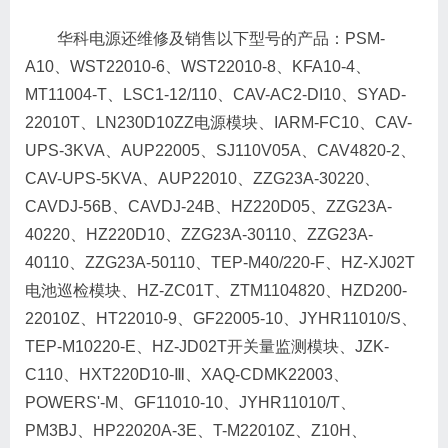
华科电源还维修及销售以下型号的产品：PSM-
A10、WST22010-6、WST22010-8、KFA10-4、
MT11004-T、LSC1-12/110、CAV-AC2-DI10、SYAD-
22010T、LN230D10ZZ电源模块、IARM-FC10、CAV-
UPS-3KVA、AUP22005、SJ110V05A、CAV4820-2、
CAV-UPS-5KVA、AUP22010、ZZG23A-30220、
CAVDJ-56B、CAVDJ-24B、HZ220D05、ZZG23A-
40220、HZ220D10、ZZG23A-30110、ZZG23A-
40110、ZZG23A-50110、TEP-M40/220-F、HZ-XJ02T
电池巡检模块、HZ-ZC01T、ZTM1104820、HZD200-
22010Z、HT22010-9、GF22005-10、JYHR11010/S、
TEP-M10220-E、HZ-JD02T开关量监测模块、JZK-
C110、HXT220D10-Ⅲ、XAQ-CDMK22003、
POWERS'-M、GF11010-10、JYHR11010/T、
PM3BJ、HP22020A-3E、T-M22010Z、Z10H、