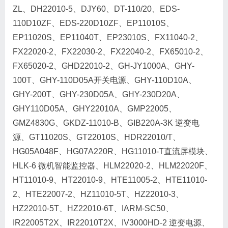
ZL、DH22010-5、DJY60、DT-110/20、EDS-
110D10ZF、EDS-220D10ZF、EP11010S、
EP11020S、EP11040T、EP23010S、FX11040-2、
FX22020-2、FX22030-2、FX22040-2、FX65010-2、
FX65020-2、GHD22010-2、GH-JY1000A、GHY-
100T、GHY-110D05A开关电源、GHY-110D10A、
GHY-200T、GHY-230D05A、GHY-230D20A、
GHY110D05A、GHY22010A、GMP22005、
GMZ4830G、GKDZ-11010-B、GIB220A-3K 逆变电
源、GT11020S、GT22010S、HDR22010/T、
HG05A048F、HG07A220R、HG11010-T直流屏模块、
HLK-6 微机智能监控器、HLM22020-2、HLM22020F、
HT11010-9、HT22010-9、HTE11005-2、HTE11010-
2、HTE22007-2、HZ11010-5T、HZ22010-3、
HZ22010-5T、HZ22010-6T、IARM-SC50、
IR22005T2X、IR22010T2X、IV3000HD-2 逆变电源、