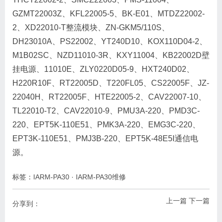
GZMT22003Z、KFL22005-5、BK-E01、MTDZ22002-
2、XD22010-T整流模块、ZN-GKM5/110S、
DH23010A、PS22002、YT240D10、KOX110D04-2、
M1B02SC、NZD11010-3R、KXY11004、KB22002D壁
挂电源、11010E、ZLY0220D05-9、HXT240D02、
H220R10F、RT22005D、T220FL05、CS22005F、JZ-
22040H、RT22005F、HTE22005-2、CAV22007-10、
TL22010-T2、CAV22010-9、PMU3A-220、PMD3C-
220、EPT5K-110E51、PMK3A-220、EMG3C-220、
EPT3K-110E51、PMJ3B-220、EPT5K-48E5I通信电
源。
标签：
IARM-PA30
·
IARM-PA30维修
上一篇
下一篇
分享到：