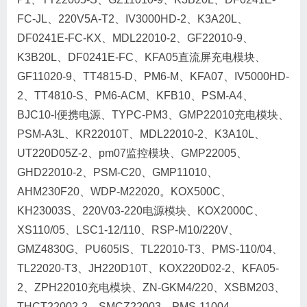
FC-JL、220V5A-T2、IV3000HD-2、K3A20L、
DF0241E-FC-KX、MDL22010-2、GF22010-9、
K3B20L、DF0241E-FC、KFA05直流屏充电模块、
GF11020-9、TT4815-D、PM6-M、KFA07、IV5000HD-
2、TT4810-S、PM6-ACM、KFB10、PSM-A4、
BJC10-I便携电源、TYPC-PM3、GMP22010充电模块、
PSM-A3L、KR22010T、MDL22010-2、K3A10L、
UT220D05Z-2、pm07监控模块、GMP22005、
GHD22010-2、PSM-C20、GMP11010、
AHM230F20、WDP-M22020。KOX500C、
KH23003S、220V03-220电源模块、KOX2000C、
XS110/05、LSC1-12/110、RSP-M10/220V、
GMZ4830G、PU605IS、TL22010-T3、PMS-110/04、
TL22020-T3、JH220D10T、KOX220D02-2、KFA05-
2、ZPH22010充电模块、ZN-GKM4/220、XSBM203、
THCT22002-2、SMCZ22003、PMS-11004、