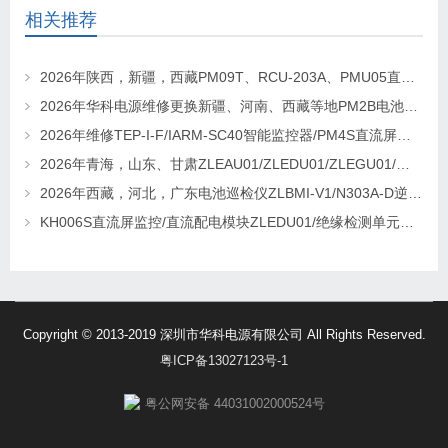
相关推荐
2026年陕西，新疆，西藏PM09T、RCU-203A、PMU05直流屏监控维修及更换请联系华科电源
2026年华科电源维修更换新疆、河南、西藏等地PM2B电池巡检单元，PM2J绝缘检测单元、PSM-T07E 监控
2026年维修TEP-I-F/IARM-SC40智能监控器/PM4S直流屏监控找华科电源
2026年青海，山东、甘肃ZLEAU01/ZLEDU01/ZLEGU01/电池巡检仪ZLBM-12更换及维修
2026年西藏，河北，广东电池巡检仪ZLBMI-V1/N303A-D逆变器/ATC48M30Ⅲ电源模块维修更换
KH006S直流屏监控/直流配电模块ZLEDU01/绝缘检测单元DJY60更换及维修
Copyright © 2013-2019 深圳市华科电源有限公司 All Rights Reserved.
粤ICP备13027123号-1
粤公网安备 44031002000524号