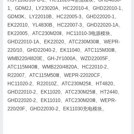
1、GDM2J、LY23020A、HC22010-4、GHD22010-1、
GDM3K、LY22010B、HC22005-3、GHD22020-1、
EK22010、YL4830B、HC22007-3、GHD22020-1A、
EK22005、ATC230M20Ⅱ、HC11010-3电源模块、
GHD22010-1A、EK22020、ATC230M30Ⅲ、WEPR-
220/10、GHD22040-2、EK11040、ATC115M30Ⅲ、
WMB220/4820E、GH-JY1000A、WZD22005F、
ATC115M40Ⅲ、WMB220/4820A、HC22010-2、
R22007、ATC115M50Ⅲ、WEPR-22020CF、
HC11020-2、R22010Z、ATC230M25Ⅱ、HT4820、
GHD22010-2、EK11020、ATC230M25Ⅲ、HT2440、
GHD22020-2、EK11010、ATC230M20Ⅲ、WEPR-
220/20F、GHD22030-2、EK11030充电模块。