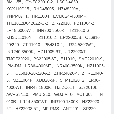
BMU-55、GY-ZC22010-2、LSC2-4830、
KOX110D15、RHD45005、HZ48V20A、
YNPM07T1、HR11004、EVMC24-4500MF、
TH11012D0420ZZ-S-2、ZT-22010、PB11004-2、
LR48-6000WT、INR200-3500K、HZ11010-6T、
KH3D11010Y、HZ11010-2、ER22005/S、CL6810-
20/220、ZT-11010、PB4810-2、LR24-5800WT、
INR240-3500K、HZ11005-6T、UR22020/T、
TMCZ22020、PS22005-6T、E11010、SMT22010-9、
IPM-DM、LR36-4000MT、INR400-3500K、HZ11005-
5T、CL6818-20-220-A2、ZHR24020-4、ZHR11040-
5、MZ11004F、XDB20-5F、STM11020T2、LR36-
4000WT、INR48-1800K、HZ-ZC01T、SJ22010E、
AWPS3/110、PMU-S10、WDJ-MT0、ACT-J03、HNT-
010B、LR24-3500WT、INR100-1800K、HZ22020-
5T、HZ22003-5T、MR-PMS、ANT-J01、SP220-