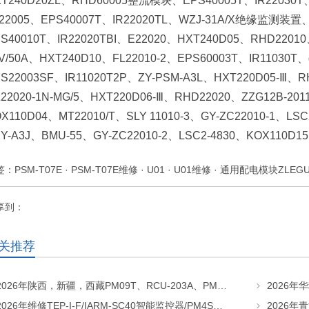
XT240D20ZL、RHD60005整流模块、EPS40005T、IR22030T
L22005、EPS40007T、IR22020TL、WZJ-31A/X绝缘监测装置
S40010T、IR22020TBI、E22020、HXT240D05、RHD22010
V/50A、HXT240D10、FL22010-2、EPS60003T、IR11030T、g
S22003SF、IR11020T2P、ZY-PSM-A3L、HXT220D05-Ⅲ、R
22020-1N-MG/5、HXT220D06-Ⅲ、RHD22020、ZZG12B-201
X110D04、MT22010/T、SLY 11010-3、GY-ZC22010-1
XY-A3J、BMU-55、GY-ZC22010-2、LSC2-4830、KOX110
签：
PSM-T07E
·
PSM-T07E维修
·
U01
·
U01维修
·
通用配电模块ZLEGU
享到：
关推荐
2026年陕西，新疆，西藏PM09T、RCU-203A、PMU05直流屏监控维修及更换请联系华科电源
2026年维修TEP-I-F/IARM-SC40智能监控器/PM4S直流屏监控找华科电源