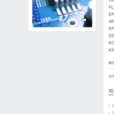
H
F
EP
48
EP
DZ
KO
K
标
分
相