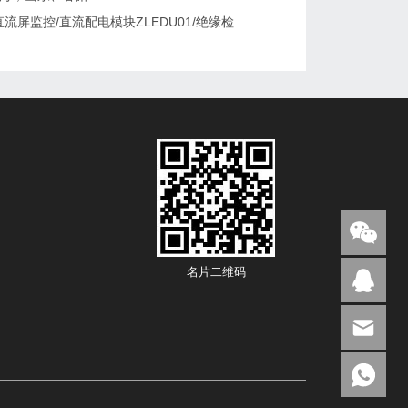
KH006S直流屏监控/直流配电模块ZLEDU01/绝缘检测单元DJY60更换及维修
名片二维码