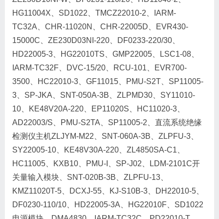
HG11004X、SD1022、TMCZ22010-2、IARM-
TC32A、CHR-11020N、CHR-22005D、EVR430-
15000C、ZE230D03NI-220、DF0233-220/30、
HD22005-3、HG22010TS、GMP22005、LSC1-08、
IARM-TC32F、DVC-15/20、RCU-101、EVR700-
3500、HC22010-3、GF11015、PMU-S2T、SP11005-
3、SP-JKA、SNT-050A-3B、ZLPMD30、SY11010-
10、KE48V20A-220、EP11020S、HC11020-3、
AD22003/S、PMU-S2TA、SP11005-2、直流系统绝缘
检测仪主机ZLJYM-M22、SNT-060A-3B、ZLPFU-3、
SY22005-10、KE48V30A-220、ZL4850SA-C1、
HC11005、KXB10、PMU-I、SP-J02、LDM-2101C开
关量输入模块、SNT-020B-3B、ZLPFU-13、
KMZ11020T-5、DCXJ-55、KJ-S10B-3、DH22010-5、
DF0230-110/10、HD22005-3A、HG22010F、SD1022
电源模块、DMA4830、IARM-TC32C、PD22010-T、