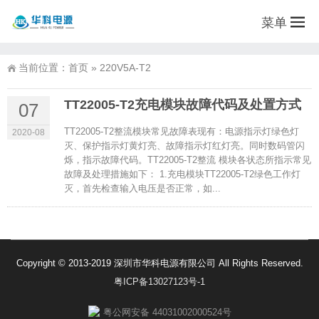
菜单
当前位置：
首页
»
220V5A-T2
TT22005-T2充电模块故障代码及处置方式
07
TT22005-T2整流模块常见故障表现有：电源指示灯绿色灯
2020-08
灭、保护指示灯黄灯亮、故障指示灯红灯亮。同时数码管闪
烁，指示故障代码。TT22005-T2整流 模块各状态所指示常见
故障及处理措施如下： 1.充电模块TT22005-T2绿色工作灯
灭，首先检查输入电压是否正常，如...
Copyright © 2013-2019 深圳市华科电源有限公司 All Rights Reserved.
粤ICP备13027123号-1
粤公网安备 44031002000524号