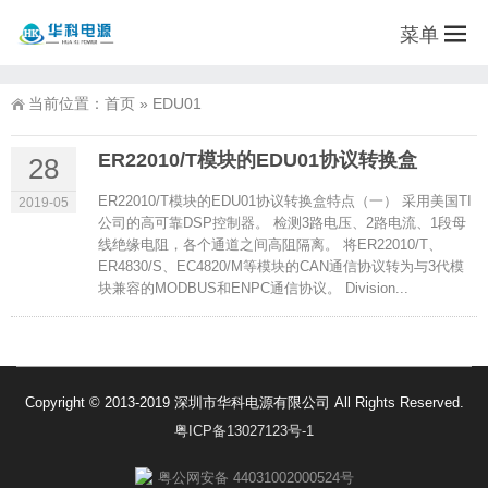
菜单
当前位置：
首页
»
EDU01
ER22010/T模块的EDU01协议转换盒
28
ER22010/T模块的EDU01协议转换盒特点（一） 采用美国TI
2019-05
公司的高可靠DSP控制器。 检测3路电压、2路电流、1段母
线绝缘电阻，各个通道之间高阻隔离。 将ER22010/T、
ER4830/S、EC4820/M等模块的CAN通信协议转为与3代模
块兼容的MODBUS和ENPC通信协议。 Division...
Copyright © 2013-2019 深圳市华科电源有限公司 All Rights Reserved.
粤ICP备13027123号-1
粤公网安备 44031002000524号