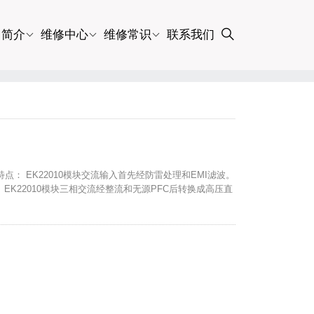
司简介
维修中心
维修常识
联系我们
及特点： EK22010模块交流输入首先经防雷处理和EMI滤波。
 EK22010模块三相交流经整流和无源PFC后转换成高压直