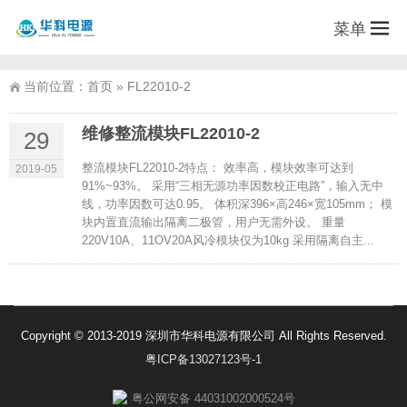
菜单
当前位置：
首页
»
FL22010-2
维修整流模块FL22010-2
29
整流模块FL22010-2特点： 效率高，模块效率可达到
2019-05
91%~93%。 采用“三相无源功率因数校正电路”，输入无中
线，功率因数可达0.95。 体积深396×高246×宽105mm； 模
块内置直流输出隔离二极管，用户无需外设。 重量
220V10A、11OV20A风冷模块仅为10kg 采用隔离自主...
Copyright © 2013-2019 深圳市华科电源有限公司 All Rights Reserved.
粤ICP备13027123号-1
粤公网安备 44031002000524号