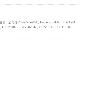
维修Power'sun-M4，Power'sun-M2，KS2A20L，
GZ22010-6，GF22020-6，GF22010-5，GF11020-5，