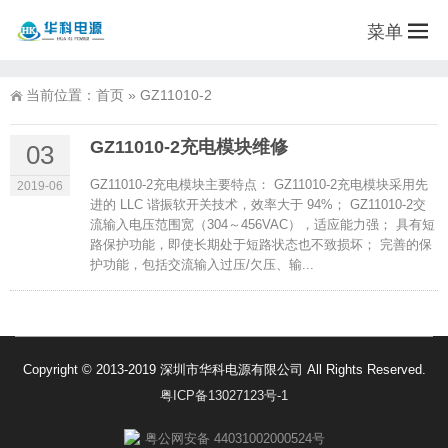
菜单
当前位置：
首页
»
GZ11010-2
GZ11010-2充电模块维修
03
GZ11010-2充电模块主要特点： GZ11010-2充电模块采用先
2019-06
进的 LLC 谐振软开关技术，效率大于 94%； GZ11010-2交
流输入电压范围宽（304～456VAC），适应能力强； 具有短
路保护功能，即使长期处于短路状态也不致损坏； 完善的保
护功能，包括交流输入过压/欠压、输...
Copyright © 2013-2019 深圳市华科电源有限公司 All Rights Reserved.
粤ICP备13027123号-1
粤公网安备 44031002000524号