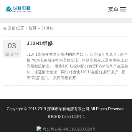
菜单
当前位置：
首页
»
J10H1
J10H1维修
03
J10H1高频开关降压模块的原理如下: 合母输入直流电，经全
2019-06
桥PWM电路后转换为高频交流，再经高频变压器隔离降压后
高频整流输出。 模块J10H1控制部分负责PWM信号产生及控
制，保证输出稳定，同时对模块J10H1各部分进行保护，提
供“四遥”接口。 采用高频软开...
Copyright © 2013-2019 深圳市华科电源有限公司 All Rights Reserved.
粤ICP备13027123号-1
粤公网安备 44031002000524号