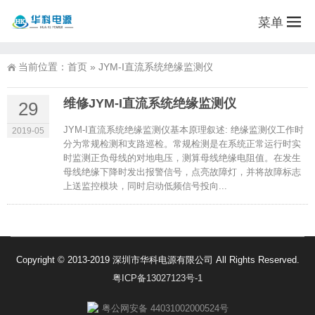
菜单
当前位置：
首页
»
JYM-I直流系统绝缘监测仪
维修JYM-I直流系统绝缘监测仪
29
JYM-I直流系统绝缘监测仪基本原理叙述: 绝缘监测仪工作时
2019-05
分为常规检测和支路巡检。常规检测是在系统正常运行时实
时监测正负母线的对地电压，测算母线绝缘电阻值。在发生
母线绝缘下降时发出报警信号，点亮故障灯，并将故障标志
上送监控模块，同时启动低频信号投向...
Copyright © 2013-2019 深圳市华科电源有限公司 All Rights Reserved.
粤ICP备13027123号-1
粤公网安备 44031002000524号